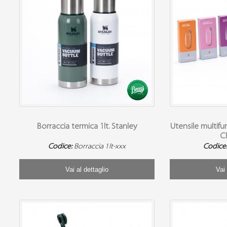
Borraccia termica 1lt. Stanley
Utensile multifu
C
Codice:
Borraccia 1lt-xxx
Codice
Vai al dettaglio
Vai 