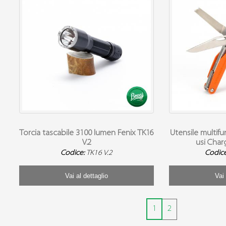
Torcia tascabile 3100 lumen Fenix TK16
Utensile multif
V.2
usi Char
Codice:
TK16 V.2
Codic
Vai al dettaglio
Vai 
1
2