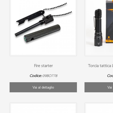
Fire starter
Torcia tattica 
Codice:
09BO778
Cod
Vai al dettaglio
Vai 