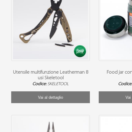
Utensile multifunzione Leatherman 8
Food jar con
usi Skeletool
Codice:
SKELETOOL
Codice
Vai al dettaglio
Vai 