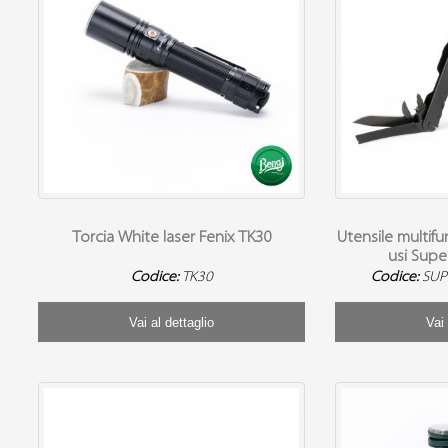
Torcia White laser Fenix TK30
Utensile multif
usi Supe
Codice:
TK30
Codice:
SUP
Vai al dettaglio
Vai 