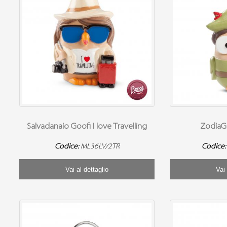
Salvadanaio Goofi I love Travelling
ZodiaGo
Codice:
ML36LV/2TR
Codice
Vai al dettaglio
Vai 