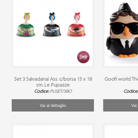
Set 3 Salvadanai Ass. c/borsa 15 x 18
Goofi world The
cm. Le Pupazze
Codice:
PUSET/3BO
Codice
Vai al dettaglio
Vai 