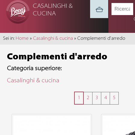
CASALINGHI &
CUCINA
Sei in:
Home
»
Casalinghi & cucina
» Complementi d'arredo
Complementi d'arredo
Categoria superiore:
Casalinghi & cucina
1
2
3
4
5