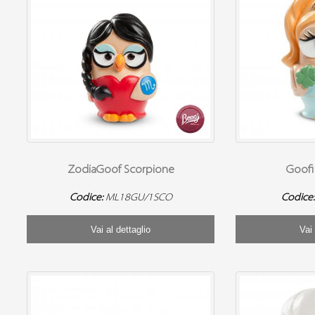
ZodiaGoof Scorpione
Goofi
Codice:
ML18GU/1SCO
Codice
Vai al dettaglio
Vai 