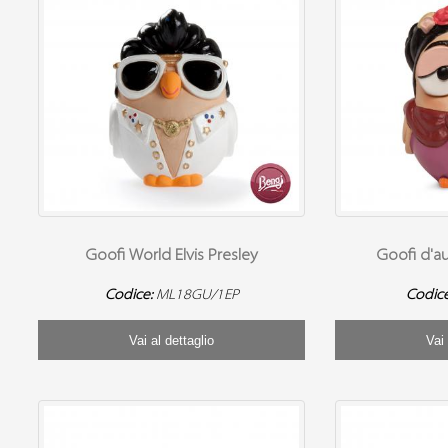
Goofi World Elvis Presley
Goofi d'au
Codice:
ML18GU/1EP
Codic
Vai al dettaglio
Vai 