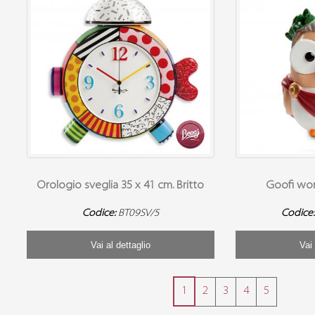
Orologio sveglia 35 x 41 cm. Britto
Goofi wor
Codice:
BT09SV/5
Codice
Vai al dettaglio
Vai 
1
2
3
4
5