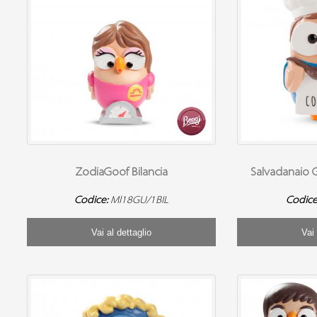
ZodiaGoof Bilancia
Salvadanaio G
Codice:
Ml18GU/1BIL
Codice
Vai al dettaglio
Vai 