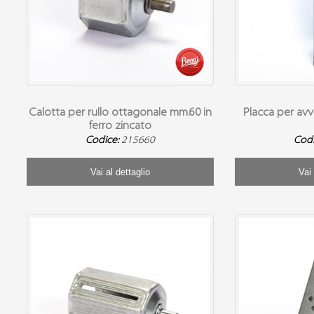
Calotta per rullo ottagonale mm.60 in
Placca per avv
ferro zincato
Codice:
215660
Cod
Vai al dettaglio
Vai 