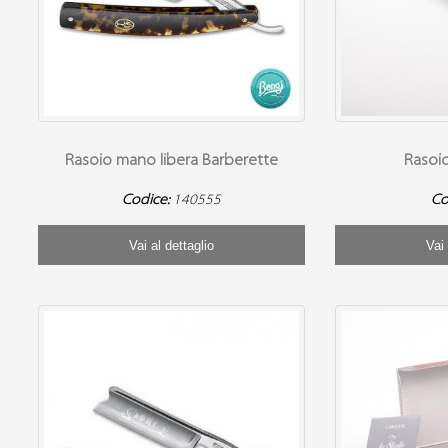
Rasoio mano libera Barberette
Rasoi
Codice:
140555
Co
Vai al dettaglio
Vai 