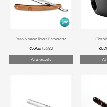
Rasoio mano libera Barberette
Ciotola
Codice:
140902
Codi
Vai al dettaglio
Vai 